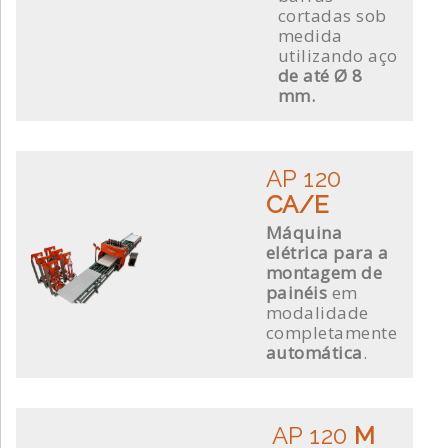
cortadas sob
medida
utilizando aço
de até Ø 8
mm.
AP 120
CA/E
Máquina
elétrica para a
montagem de
painéis
em
modalidade
completamente
automática
.
AP 120
M