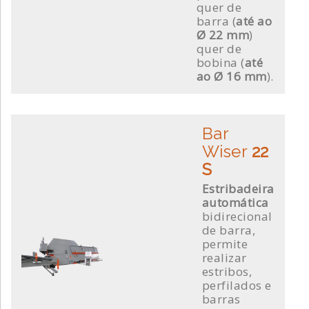
quer de
barra (
até ao
Ø 22 mm
)
quer de
bobina (
até
ao Ø 16 mm
).
Bar
Wiser
22
S
Estribadeira
automática
bidirecional
de barra,
permite
realizar
estribos,
perfilados e
barras