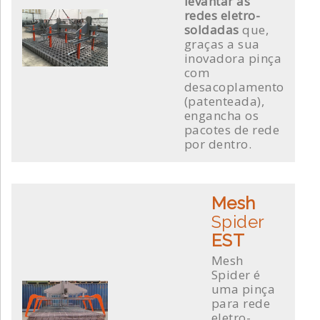
levantar as
redes eletro-
soldadas
que,
graças a sua
inovadora pinça
com
desacoplamento
(patenteada),
engancha os
pacotes de rede
por dentro.
Mesh
Spider
EST
Mesh
Spider é
uma pinça
para rede
eletro-