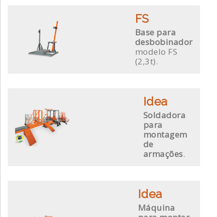
FS
Base para
desbobinador
modelo FS
(2,3t).
Idea
Soldadora
para
montagem
de
armações
.
Idea
Máquina