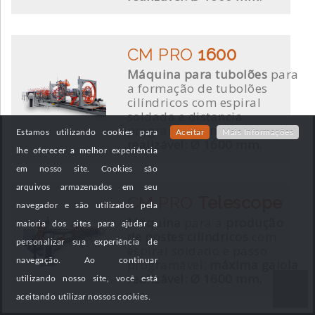
CM PRO
1600
Máquina para tubolões
para
a formação de tubolões
cilíndricos com espiral
soldada e distancia
programável;
máxima gaiola
Estamos utilizando cookies para
Aceitar
Mais Informações
realizável: Ø 1600 mm.
lhe oferecer a melhor experiência
em nosso site. Cookies são
arquivos armazenados em seu
CM PRO
Telescope
navegador e são utilizados pela
Máquina
para a
produção
maioria dos sites para ajudar a
de postes cilíndricos
com
personalizar sua experiência de
espiral soldado e passo
navegação. Ao continuar
programável;
máxima gaiola
realizável: Ø 1600 mm.
utilizando nosso site, você está
aceitando utilizar nossos cookies.