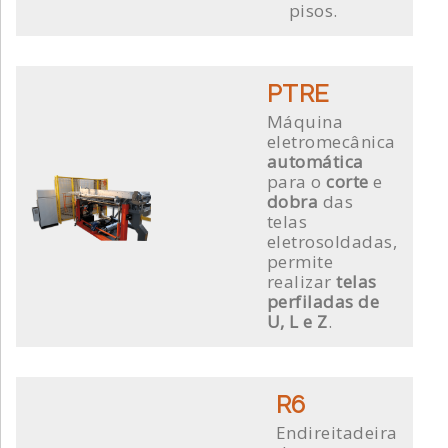
pisos.
PTRE
Máquina
eletromecânica
automática
para o
corte
e
dobra
das
telas
eletrosoldadas,
permite
realizar
telas
perfiladas de
U, L e Z
.
R6
Endireitadeira