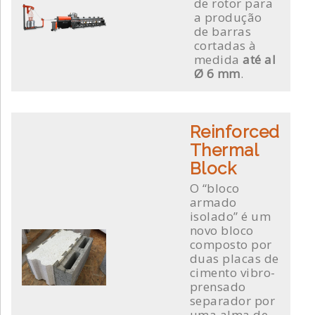
de rotor para
a produção
de barras
cortadas à
medida
até al
Ø 6 mm
.
Reinforced
Thermal
Block
O “bloco
armado
isolado” é um
novo bloco
composto por
duas placas de
cimento vibro-
prensado
separador por
uma alma de