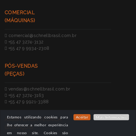
COMERCIAL
(MÁQUINAS)
comercial@schnellbrasil.com.br
+55 47 3274-3132
+55 47 9 9934-2308
PÓS-VENDAS
(PEÇAS)
vendas@schnellbrasil.com.br
+55 47 3274-3163
+55 47 9 9921-3388
Estamos utilizando cookies para
Aceitar
Mais Informações
ASSISTÊNCIA TÉCNICA
lhe oferecer a melhor experiência
(SERVIÇOS)
em nosso site. Cookies são