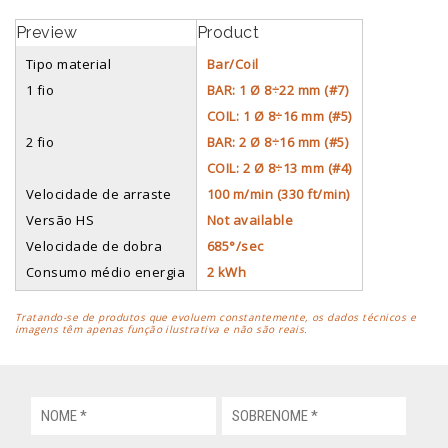
Tipo material
Bar/Coil
1 fio
BAR: 1 Ø 8÷22 mm (#7)
COIL: 1 Ø 8÷16 mm (#5)
2 fio
BAR: 2 Ø 8÷16 mm (#5)
COIL: 2 Ø 8÷13 mm (#4)
Velocidade de arraste
100 m/min (330 ft/min)
Versão HS
Not available
Velocidade de dobra
685°/sec
Consumo médio energia
2 kWh
Tratando-se de produtos que evoluem constantemente, os dados técnicos e
imagens têm apenas função ilustrativa e não são reais.