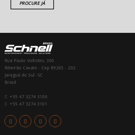
PROCURE JÁ
Rua Paulo Voltolini, 300
Ribeirão Cavalo - Cep 89265 - 202
Jaraguà do Sul -SC
Brasil
+55 47 3274 3100
+55 47 3274 3101