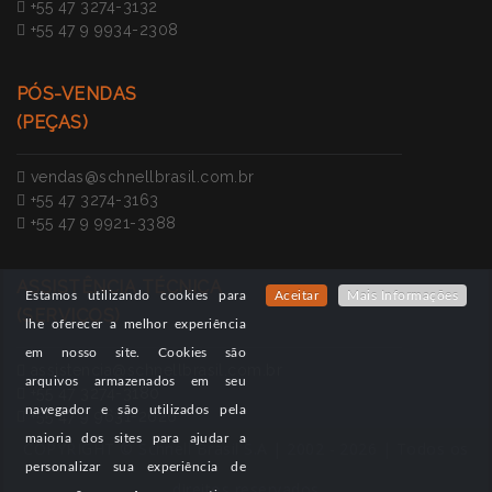
+55 47 3274-3132
+55 47 9 9934-2308
PÓS-VENDAS
(PEÇAS)
vendas@schnellbrasil.com.br
+55 47 3274-3163
+55 47 9 9921-3388
ASSISTÊNCIA TÉCNICA
Estamos utilizando cookies para
Aceitar
Mais Informações
(SERVIÇOS)
lhe oferecer a melhor experiência
em nosso site. Cookies são
assistencia@schnellbrasil.com.br
arquivos armazenados em seu
+55 47 3274-3180
navegador e são utilizados pela
+55 47 9 9631-2626
maioria dos sites para ajudar a
COPYRIGHT © Schnell Brasil S.A | 2002 - 2026 | Todos os
personalizar sua experiência de
direitos reservados