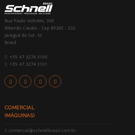
Rua Paulo Voltolini, 300
Ribeirão Cavalo - Cep 89265 - 202
Jaraguà do Sul -SC
Brasil
+55 47 3274 3100
+55 47 3274 3101
COMERCIAL
(MÁQUINAS)
comercial@schnellbrasil.com.br