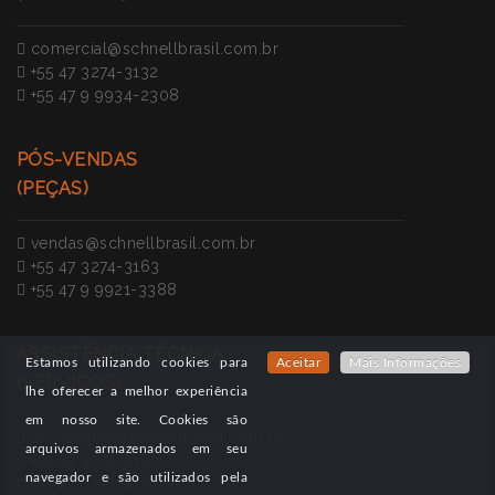
comercial@schnellbrasil.com.br
+55 47 3274-3132
+55 47 9 9934-2308
PÓS-VENDAS
(PEÇAS)
vendas@schnellbrasil.com.br
+55 47 3274-3163
+55 47 9 9921-3388
ASSISTÊNCIA TÉCNICA
Estamos utilizando cookies para
Aceitar
Mais Informações
(SERVIÇOS)
lhe oferecer a melhor experiência
em nosso site. Cookies são
assistencia@schnellbrasil.com.br
arquivos armazenados em seu
+55 47 3274-3180
navegador e são utilizados pela
+55 47 9 9631-2626