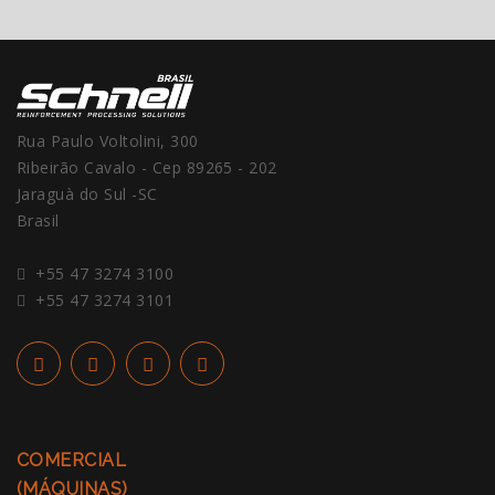
Rua Paulo Voltolini, 300
Ribeirão Cavalo - Cep 89265 - 202
Jaraguà do Sul -SC
Brasil
+55 47 3274 3100
+55 47 3274 3101
COMERCIAL
(MÁQUINAS)