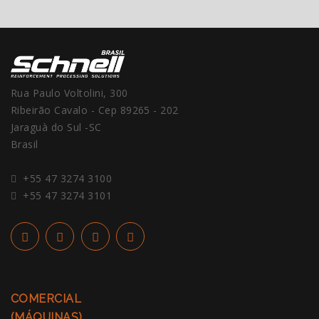
Rua Paulo Voltolini, 300
Ribeirão Cavalo - Cep 89265 - 202
Jaraguà do Sul -SC
Brasil
+55 47 3274 3100
+55 47 3274 3101
COMERCIAL
(MÁQUINAS)