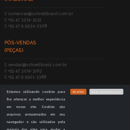
comercial@schnellbrasil.com.br
+55 47 3274-3132
+55 47 9 9934-2308
PÓS-VENDAS
(PEÇAS)
vendas@schnellbrasil.com.br
+55 47 3274-3163
+55 47 9 9921-3388
Estamos utilizando cookies para
Aceitar
Mais Informações
ASSISTÊNCIA TÉCNICA
lhe oferecer a melhor experiência
(SERVIÇOS)
em nosso site. Cookies são
arquivos armazenados em seu
assistencia@schnellbrasil.com.br
+55 47 3274-3180
navegador e são utilizados pela
+55 47 9 9631-2626
maioria dos sites para ajudar a